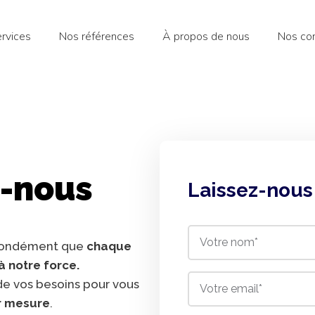
rvices
Nos références
À propos de nous
Nos con
-nous
Laissez-nous
ofondément que
chaque
là notre force.
de vos besoins pour vous
ur mesure
.