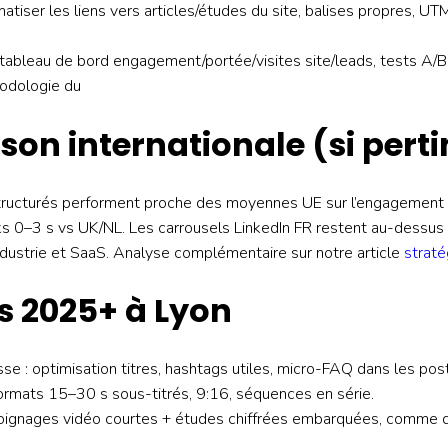
iser les liens vers articles/études du site, balises propres, UT
: tableau de bord engagement/portée/visites site/leads, tests A/
hodologie du
on internationale (si perti
tructurés performent proche des moyennes UE sur l’engagement 
oks 0–3 s vs UK/NL. Les carrousels LinkedIn FR restent au-dessu
ndustrie et SaaS. Analyse complémentaire sur notre article
strat
 2025+ à Lyon
se : optimisation titres, hashtags utiles, micro-FAQ dans les post
ormats 15–30 s sous-titrés, 9:16, séquences en série.
oignages vidéo courtes + études chiffrées embarquées, comme d