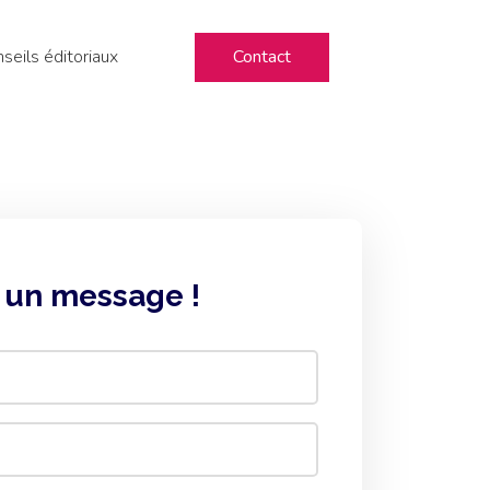
seils éditoriaux
Contact
 un message !