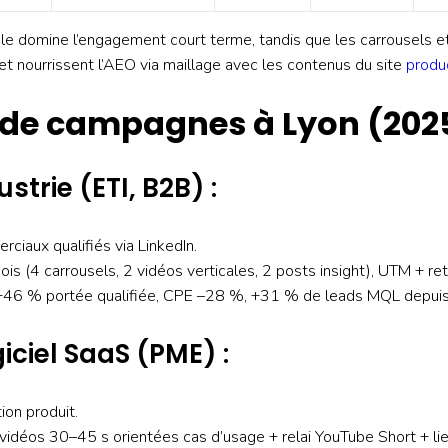
cale domine l’engagement court terme, tandis que les carrousels e
 et nourrissent l’AEO via maillage avec les contenus du site
produ
de campagnes à Lyon (202
strie (ETI, B2B) :
ciaux qualifiés via LinkedIn.
mois (4 carrousels, 2 vidéos verticales, 2 posts insight), UTM + ret
: +46 % portée qualifiée, CPE –28 %, +31 % de leads MQL depuis
iciel SaaS (PME) :
ion produit.
e vidéos 30–45 s orientées cas d’usage + relai YouTube Short + lie