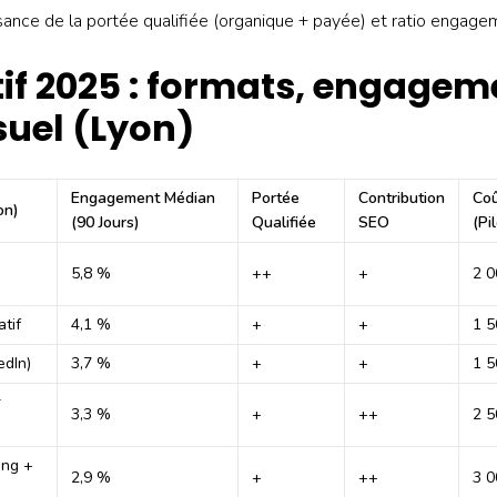
issance de la portée qualifiée (organique + payée) et ratio engage
f 2025 : formats, engageme
uel (Lyon)
Engagement Médian
Portée
Contribution
Coû
on)
(90 Jours)
Qualifiée
SEO
(pi
5,8 %
++
+
2 0
tif
4,1 %
+
+
1 5
edIn)
3,7 %
+
+
1 5
r
3,3 %
+
++
2 5
ing +
2,9 %
+
++
3 0