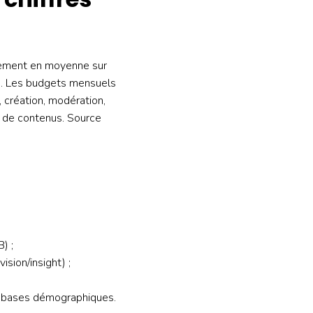
ement en moyenne sur
e. Les budgets mensuels
 création, modération,
e de contenus. Source
) ;
ision/insight) ;
s bases démographiques.