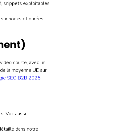
M, snippets exploitables
B sur hooks et durées
nent)
vidéo courte, avec un
s de la moyenne UE sur
égie SEO B2B 2025
.
s. Voir aussi
étaillé dans notre