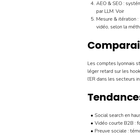
AEO & SEO : systémat
par LLM. Voir
Mesure & itération 
vidéo, selon la mét
Comparais
Les comptes lyonnais s
léger retard sur les ho
l’ER dans les secteurs i
Tendances
Social search en haus
Vidéo courte B2B : f
Preuve sociale : tém