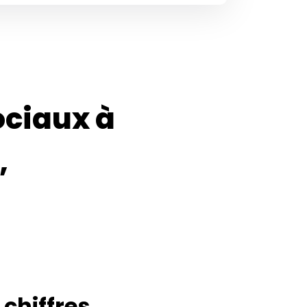
ociaux à
,
 chiffres