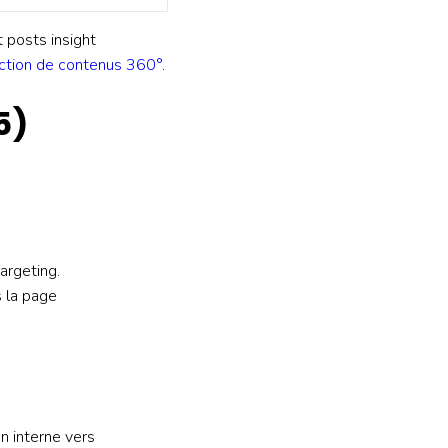
t posts insight
ction de contenus 360°
.
5)
argeting.
 la page
n interne vers