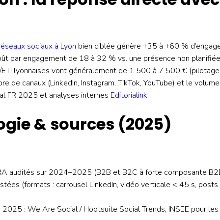
réseaux sociaux à Lyon
bien ciblée génère +35 à +60 % d’engag
coût par engagement de 18 à 32 % vs. une présence non planifié
ETI lyonnaises vont généralement de 1 500 à 7 500 € (pilotage,
bre de canaux (LinkedIn, Instagram, TikTok, YouTube) et le volum
ial FR 2025 et analyses internes
Editorialink
.
gie & sources (2025)
A audités sur 2024–2025 (B2B et B2C à forte composante B2B
tées (formats : carrousel LinkedIn, vidéo verticale < 45 s, posts v
 2025 : We Are Social / Hootsuite Social Trends, INSEE pour le