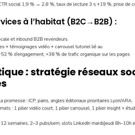
 CTR social 1,9 % → 2,8 %, taux de lecture 3 s +19 %, prise de 
vices à l’habitat (B2C→B2B) :
locale et inbound B2B revendeurs.
hies + témoignages vidéo + carrousel tutoriel lié au
 +52 % d’engagement, +38 % de trafic organique sur les pages
ique : stratégie réseaux so
es
la promesse : ICP, pains, angles éditoriaux prioritaires Lyon/ARA.
mats : 1 pilier vidéo court, 1 pilier carrousel, 1 pilier insight + ét
l : 12 semaines, 2–3 pubs/sem, slots LinkedIn mardi/jeudi 8h–10h