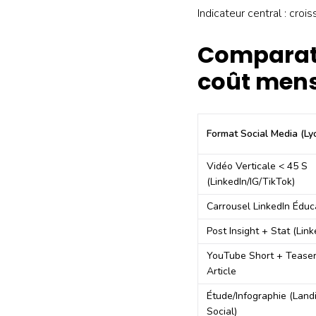
Indicateur central : cro
Comparati
coût mens
Format Social Media (Ly
Vidéo Verticale < 45 S
(LinkedIn/IG/TikTok)
Carrousel LinkedIn Éduca
Post Insight + Stat (Link
YouTube Short + Tease
Article
Étude/infographie (land
Social)