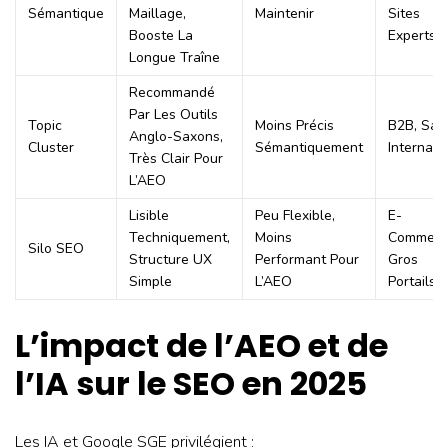
Sémantique
Maillage,
Maintenir
Sites
Booste La
Experts
Longue Traîne
Recommandé
Par Les Outils
Topic
Moins Précis
B2B, Saa
Anglo-Saxons,
Cluster
Sémantiquement
Internati
Très Clair Pour
L’AEO
Lisible
Peu Flexible,
E-
Techniquement,
Moins
Commerc
Silo SEO
Structure UX
Performant Pour
Gros
Simple
L’AEO
Portails
L’impact de l’AEO et de
l’IA sur le SEO en 2025
Les IA et Google SGE privilégient :